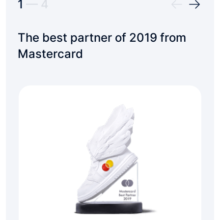
1
—
4
The best partner of 2019 from
Be
Mastercard