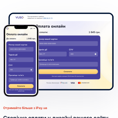
Отримайте більше з iPay.ua
Сторінка оплати у дизайні вашого cайту