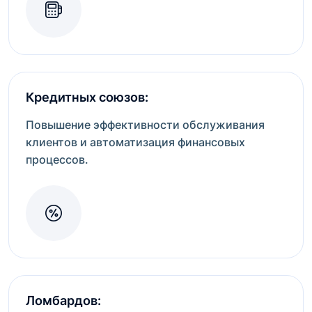
Кредитных союзов:
Повышение эффективности обслуживания
клиентов и автоматизация финансовых
процессов.
Ломбардов: