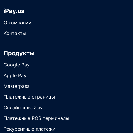
iPay.ua
О компании
Контакты
Продукты
Google Pay
Apple Pay
Masterpass
Платежные страницы
Онлайн инвойсы
Платежные POS терминалы
Рекурентные платежи