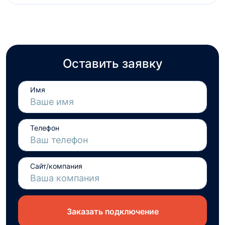
Оставить заявку
Имя
Телефон
Сайт/компания
Заказать подключение