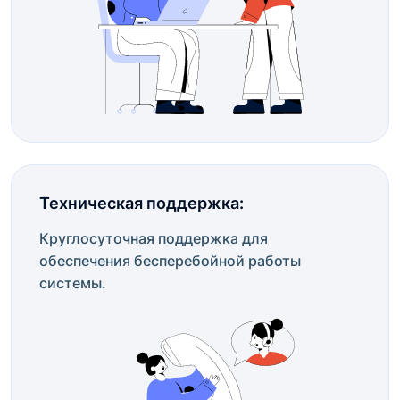
Техническая поддержка:
Круглосуточная поддержка для
обеспечения бесперебойной работы
системы.