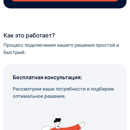
Как это работает?
Процесс подключения нашего решения простой и
быстрый:
Бесплатная консультация:
Рассмотрим ваши потребности и подберем
оптимальное решение.