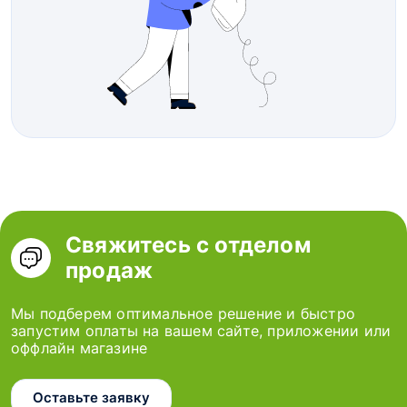
Свяжитесь с отделом
продаж
Мы подберем оптимальное решение и быстро
запустим оплаты на вашем сайте, приложении или
оффлайн магазине
Оставьте заявку