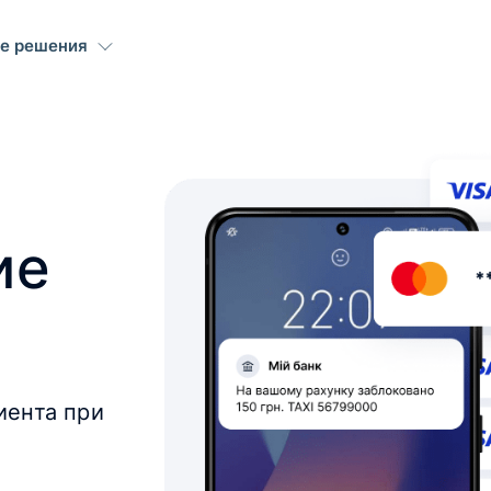
е решения
ие
иента при