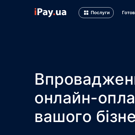
Послуги
Готов
Впроваджен
онлайн-опла
вашого бізн