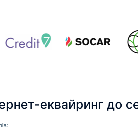
тернет-еквайринг до с
ів: