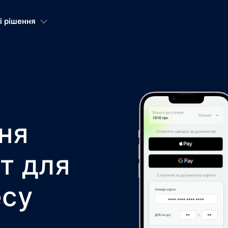
і рішення
ня
т для
есу