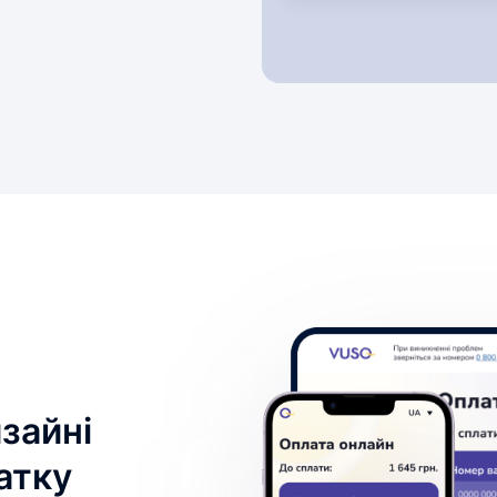
зайні
атку