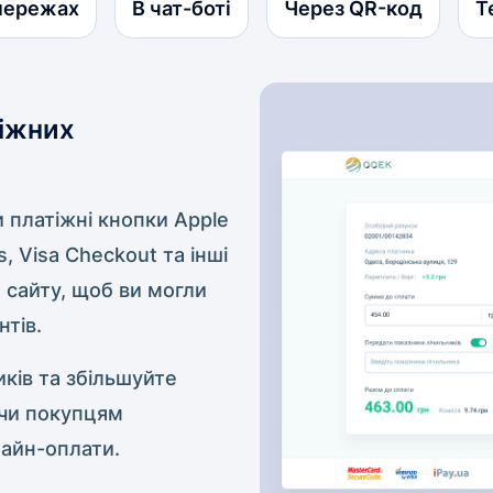
мережах
В чат-боті
Через QR-код
Т
тіжних
и платіжні кнопки Apple
, Visa Checkout та інші
 сайту, щоб ви могли
нтів.
ків та збільшуйте
ючи покупцям
лайн-оплати.