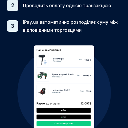
2
Проводить оплату однією транзакцією
iPay.ua автоматично розподіляє суму між
3
відповідними торговцями